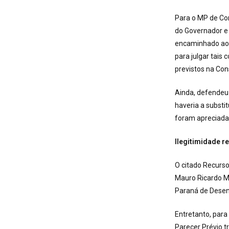
Para o MP de Con
do Governador e 
encaminhado ao 
para julgar tais
previstos na Cons
Ainda, defendeu 
haveria a substi
foram apreciadas
Ilegitimidade r
O citado Recurs
Mauro Ricardo M
Paraná de Desen
Entretanto, para
Parecer Prévio t