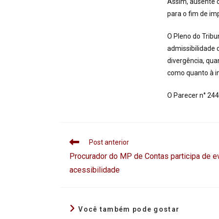
Assim, ausente o
para o fim de im
O Pleno do Trib
admissibilidade 
divergência, qua
como quanto à i
O Parecer n° 24
Post anterior
Procurador do MP de Contas participa de e
acessibilidade
Você também pode gostar