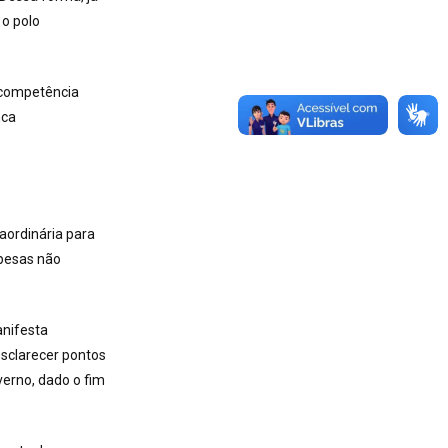
 o polo
 competência
nca
aordinária para
spesas não
anifesta
esclarecer pontos
erno, dado o fim