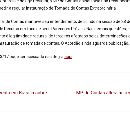
 interesse de agir recursal, o MP de Contas opinou pelo não reconheci
pedir a regular instauração de Tomada de Contas Extraordinária.
unal de Contas manteve seu entendimento, decidindo na sessão de 28 d
de Recurso em face de seus Pareceres Prévios. Nas demais questões, i
nto à legitimidade recursal de terceiros afetados pelas determinações 
nstauração de tomada de contas. O Acórdão ainda aguarda publicação.
43/17 pode ser acessado na íntegra
aqui
.
vento em Brasília sobre
MP de Contas altera as re