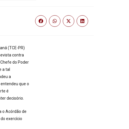
raná (TCE-PR)
evista contra
o Chefe do Poder
 a tal
ndeu a
is entendeu que o
rte é
er decisório.
ra o Acórdão de
do exercício