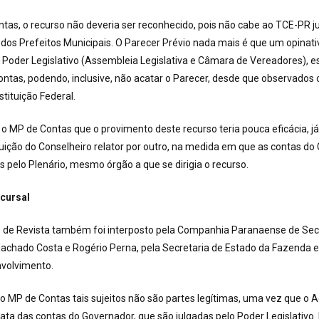
tas, o recurso não deveria ser reconhecido, pois não cabe ao TCE-PR ju
dos Prefeitos Municipais. O Parecer Prévio nada mais é que um opinati
Poder Legislativo (Assembleia Legislativa e Câmara de Vereadores), e
 contas, podendo, inclusive, não acatar o Parecer, desde que observados 
tituição Federal.
o MP de Contas que o provimento deste recurso teria pouca eficácia, j
tuição do Conselheiro relator por outro, na medida em que as contas do
 pelo Plenário, mesmo órgão a que se dirigia o recurso.
ecursal
o de Revista também foi interposto pela Companhia Paranaense de Secu
achado Costa e Rogério Perna, pela Secretaria de Estado da Fazenda e
volvimento.
 o MP de Contas tais sujeitos não são partes legítimas, uma vez que o 
rata das contas do Governador, que são julgadas pelo Poder Legislativo.