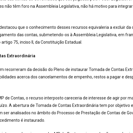
es não têm foro na Assembleia Legislativa, não há motivo para integrar
destacou que o conhecimento desses recursos equivaleria a excluir da
ulgamento das contas, submetendo-os à Assembleia Legislativa, em fra
artigo 75, inciso II, da Constituição Estadual.
as Extraordinária
m recorreram da decisão do Pleno de instaurar Tomada de Contas Extr
bilidades acerca dos cancelamentos de empenho, restos a pagar e de
MP de Contas, o recurso interposto careceria de interesse de agir por m
uízo. A abertura de Tomada de Contas Extraordinária tem por objetivo 
m ser analisados no âmbito do Processo de Prestação de Contas de Gov
ocedimento é instaurado.