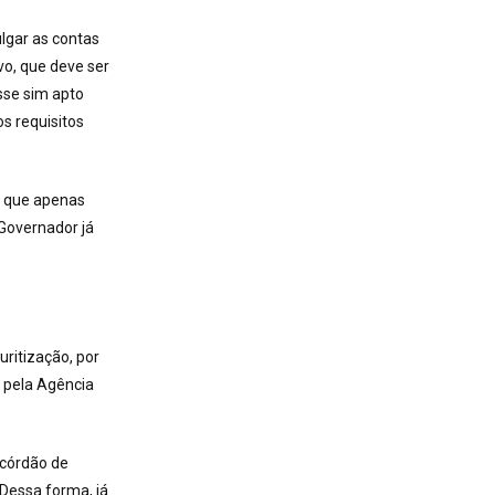
lgar as contas
vo, que deve ser
sse sim apto
os requisitos
á que apenas
 Governador já
ritização, por
 pela Agência
Acórdão de
 Dessa forma, já