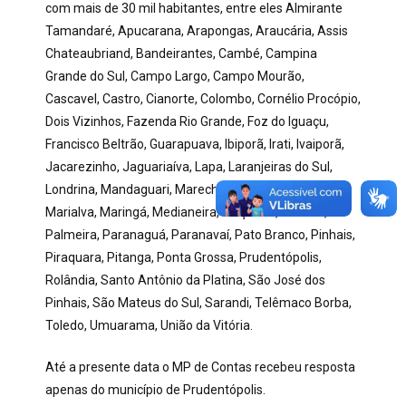
com mais de 30 mil habitantes, entre eles Almirante
Tamandaré, Apucarana, Arapongas, Araucária, Assis
Chateaubriand, Bandeirantes, Cambé, Campina
Grande do Sul, Campo Largo, Campo Mourão,
Cascavel, Castro, Cianorte, Colombo, Cornélio Procópio,
Dois Vizinhos, Fazenda Rio Grande, Foz do Iguaçu,
Francisco Beltrão, Guarapuava, Ibiporã, Irati, Ivaiporã,
Jacarezinho, Jaguariaíva, Lapa, Laranjeiras do Sul,
Londrina, Mandaguari, Marechal Cândido Rondon,
Marialva, Maringá, Medianeira, Paiçandu, Palmas,
Palmeira, Paranaguá, Paranavaí, Pato Branco, Pinhais,
Piraquara, Pitanga, Ponta Grossa, Prudentópolis,
Rolândia, Santo Antônio da Platina, São José dos
Pinhais, São Mateus do Sul, Sarandi, Telêmaco Borba,
Toledo, Umuarama, União da Vitória.
Até a presente data o MP de Contas recebeu resposta
apenas do município de Prudentópolis.