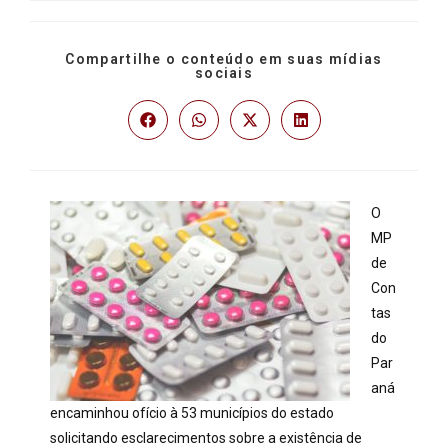
Compartilhe o conteúdo em suas mídias
sociais
O
MP
de
Con
tas
do
Par
aná
encaminhou ofício à 53 municípios do estado
solicitando esclarecimentos sobre a existência de