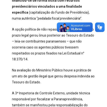
financiou-se de forma ilícita com recursos
previdenciários vinculados a uma finalidade
específica
(capitalização do Fundo de Previdência),
numa autêntica “
pedalada fiscal previdenciária
”.
A opção política de não repassar os valores devidos no
prazo legal gerou ônus posterior ao Tesouro do Estado
– leia-se contribuintes paranaenses – que não
ocorreria caso os agentes públicos tivessem
respeitados os prazos fixados na Lei Estadual n°
18.370/14.
Na avaliação do Ministério Público houve a prática de
um ato de gestão ilegal que gerou despesa indevida ao
Tesouro do Estado.
A 3ª Inspetoria de Controle Externo, unidade técnica
responsável por fiscalizar a Paranaprevidência,
também se manifestou pela responsabilização do