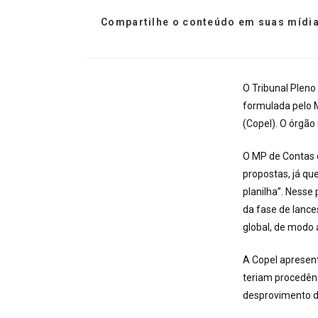
Compartilhe o conteúdo em suas mídia
O Tribunal Pleno
formulada pelo M
(Copel). O órgão 
O MP de Contas d
propostas, já qu
planilha”. Ness
da fase de lance
global, de modo a
A Copel apresent
teriam procedên
desprovimento d