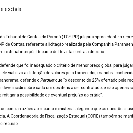
s sociais
 do Tribunal de Contas do Paraná (TCE-PR) julgou improcedente a repr
P de Contas, referente a licitação realizada pela Companhia Paranaen
ministerial interpôs Recurso de Revista contra a decisão.
efende que foi inadequado o critério de menor preço global para julg
e ele viabiliza a distorção de valores pelo fornecedor, manobra conheci
e panorama, defende o
Parquet
que “o desconto de 25% ofertado pela re
s deve incidir sobre cada um dos itens a ser contratado, e não apenas s
 mitigar a possibilidade de eventual prejuízo ao erário”.
ou contrarrazões ao recurso ministerial alegando que as questões sus
cia. A Coordenadoria de Fiscalização Estadual (COFIE) também se mani
o recurso.