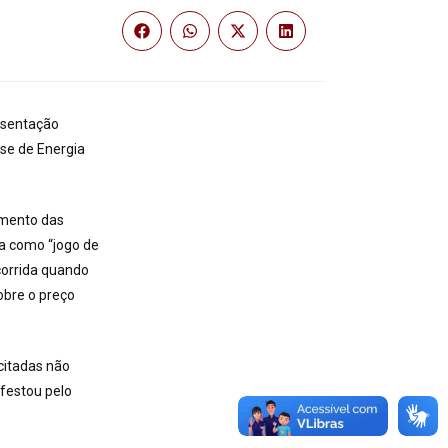
esentação
se de Energia
amento das
da como “jogo de
corrida quando
obre o preço
citadas não
festou pelo