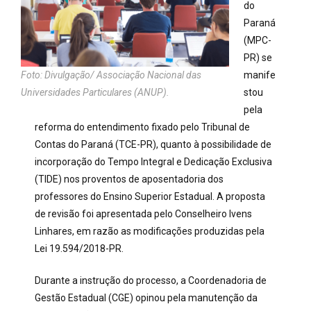
do
Paraná
(MPC-
PR) se
Foto: Divulgação/ Associação Nacional das
manife
Universidades Particulares (ANUP).
stou
pela
reforma do entendimento fixado pelo Tribunal de
Contas do Paraná (TCE-PR), quanto à possibilidade de
incorporação do Tempo Integral e Dedicação Exclusiva
(TIDE) nos proventos de aposentadoria dos
professores do Ensino Superior Estadual. A proposta
de revisão foi apresentada pelo Conselheiro Ivens
Linhares, em razão as modificações produzidas pela
Lei 19.594/2018-PR.
Durante a instrução do processo, a Coordenadoria de
Gestão Estadual (CGE) opinou pela manutenção da