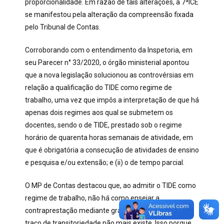
proporcionalidade. Em razão de tais alterações, a 7ªICE
se manifestou pela alteração da compreensão fixada
pelo Tribunal de Contas.
Corroborando com o entendimento da Inspetoria, em
seu Parecer n° 33/2020, o órgão ministerial apontou
que a nova legislação solucionou as controvérsias em
relação a qualificação do TIDE como regime de
trabalho, uma vez que impôs a interpretação de que há
apenas dois regimes aos qual se submetem os
docentes, sendo o de TIDE, prestado sob o regime
horário de quarenta horas semanais de atividade, em
que é obrigatória a consecução de atividades de ensino
e pesquisa e/ou extensão; e (ii) o de tempo parcial.
O MP de Contas destacou que, ao admitir o TIDE como
regime de trabalho, não há como ensejar a
contraprestação mediante gratificação, dado que o
traço de transitoriedade não mais existe. Isso porque,