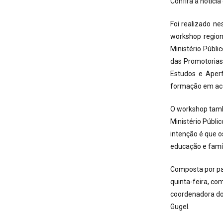
Confira a notíci
Foi realizado ne
workshop region
Ministério Públi
das Promotorias
Estudos e Aperf
formação em ace
O workshop també
Ministério Públi
intenção é que o
educação e famí
Composta por pal
quinta-feira, com
coordenadora do
Gugel.