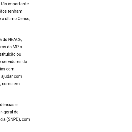
 tão importante
adãos tenham
o o último Censo,
ra do NEACE,
uras do MP a
stituição ou
 servidores do
rias com
o ajudar com
co, como em
ndências e
r-geral de
ncia (SNPD), com