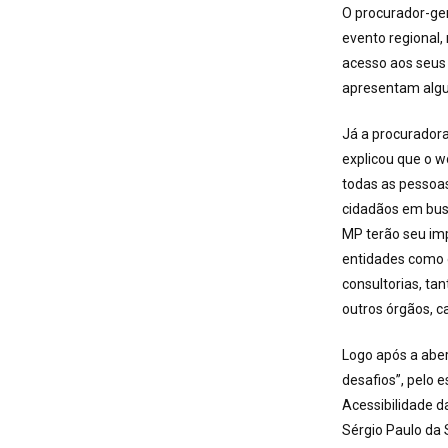
O procurador-ge
evento regional,
acesso aos seus 
apresentam algu
Já a procuradora
explicou que o w
todas as pessoas
cidadãos em busc
MP terão seu im
entidades como 
consultorias, ta
outros órgãos, c
Logo após a aber
desafios”, pelo 
Acessibilidade d
Sérgio Paulo da 