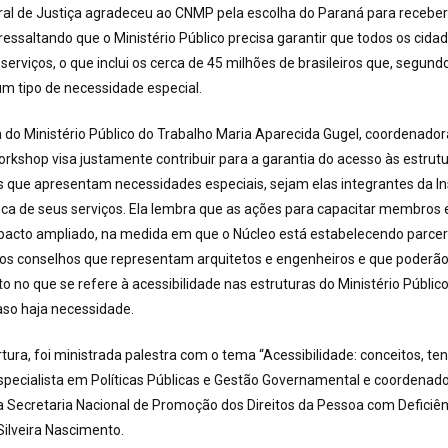
ral de Justiça agradeceu ao CNMP pela escolha do Paraná para receber
 ressaltando que o Ministério Público precisa garantir que todos os cid
serviços, o que inclui os cerca de 45 milhões de brasileiros que, segund
m tipo de necessidade especial.
 do Ministério Público do Trabalho Maria Aparecida Gugel, coordenado
orkshop visa justamente contribuir para a garantia do acesso às estrut
 que apresentam necessidades especiais, sejam elas integrantes da In
a de seus serviços. Ela lembra que as ações para capacitar membros e
pacto ampliado, na medida em que o Núcleo está estabelecendo parce
os conselhos que representam arquitetos e engenheiros e que poderã
nto no que se refere à acessibilidade nas estruturas do Ministério Públi
aso haja necessidade.
tura, foi ministrada palestra com o tema “Acessibilidade: conceitos, te
especialista em Políticas Públicas e Gestão Governamental e coordenado
a Secretaria Nacional de Promoção dos Direitos da Pessoa com Deficiê
Silveira Nascimento.