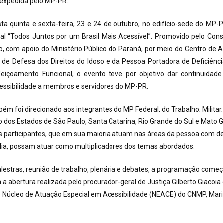
a expedida pelo MP-PR:
sta quinta e sexta-feira, 23 e 24 de outubro, no edifício-sede do MP-P
al “Todos Juntos por um Brasil Mais Acessível”. Promovido pelo Cons
co, com apoio do Ministério Público do Paraná, por meio do Centro de 
 de Defesa dos Direitos do Idoso e da Pessoa Portadora de Deficiênci
eiçoamento Funcional, o evento teve por objetivo dar continuidad
ssibilidade a membros e servidores do MP-PR.
m foi direcionado aos integrantes do MP Federal, do Trabalho, Militar,
co dos Estados de São Paulo, Santa Catarina, Rio Grande do Sul e Mato G
s participantes, que em sua maioria atuam nas áreas da pessoa com def
lia, possam atuar como multiplicadores dos temas abordados.
estras, reunião de trabalho, plenária e debates, a programação começ
 a abertura realizada pelo procurador-geral de Justiça Gilberto Giacoia 
 Núcleo de Atuação Especial em Acessibilidade (NEACE) do CNMP, Mar