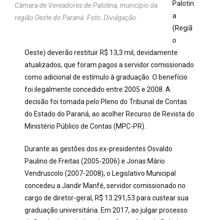
Palotin
Câmara de Vereadores de Palotina, município da
a
região Oeste do Paraná. Foto: Divulgação.
(Regiã
o
Oeste) deverão restituir R$ 13,3 mil, devidamente
atualizados, que foram pagos a servidor comissionado
como adicional de estímulo à graduação. O benefício
foi ilegalmente concedido entre 2005 e 2008. A
decisão foi tomada pelo Pleno do Tribunal de Contas
do Estado do Paraná, ao acolher Recurso de Revista do
Ministério Público de Contas (MPC-PR).
Durante as gestões dos ex-presidentes Osvaldo
Paulino de Freitas (2005-2006) e Jonas Mário
Vendruscolo (2007-2008), o Legislativo Municipal
concedeu a Jandir Manfé, servidor comissionado no
cargo de diretor-geral, R$ 13.291,53 para custear sua
graduação universitária. Em 2017, ao julgar processo