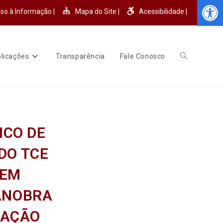
Abr
so à Informação |
Mapa do Site |
Acessibilidade |
licações
Transparência
Fale Conosco
ICO DE
DO TCE
 EM
MANOBRA
ZAÇÃO