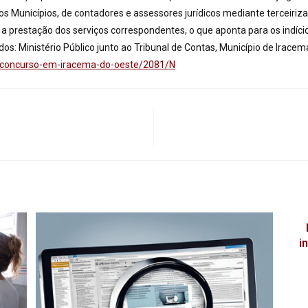
elos Municípios, de contadores e assessores jurídicos mediante tercei
 prestação dos serviços correspondentes, o que aponta para os indício
s: Ministério Público junto ao Tribunal de Contas, Município de Iracem
-con
curso-em-iracema-do-oeste/
2081/N
i