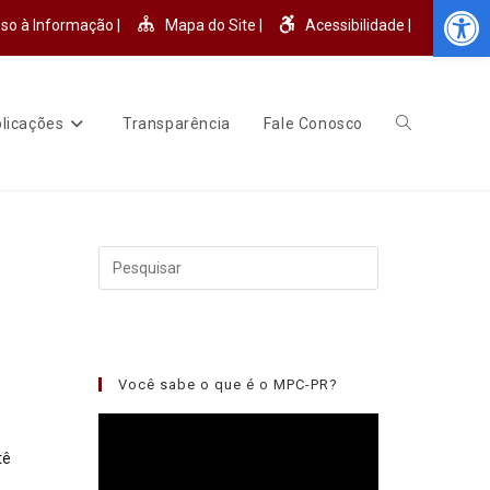
Abr
so à Informação |
Mapa do Site |
Acessibilidade |
licações
Transparência
Fale Conosco
Você sabe o que é o MPC-PR?
Tocador
de
tê
vídeo