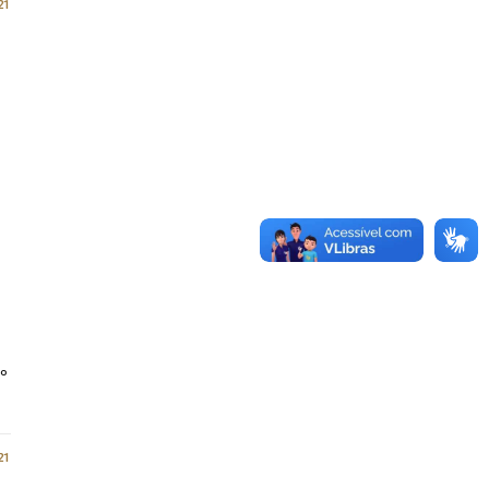
21
nº
21