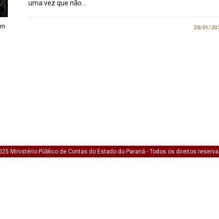
uma vez que não…
em
0 COMENTÁRIO
20/01/20
25 Ministério Público de Contas do Estado do Paraná - Todos os direitos reserv