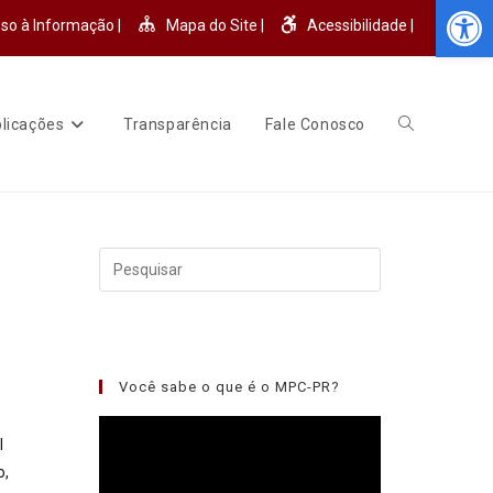
Abr
so à Informação |
Mapa do Site |
Acessibilidade |
licações
Transparência
Fale Conosco
Você sabe o que é o MPC-PR?
Tocador
l
de
o,
vídeo