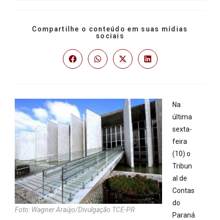
Compartilhe o conteúdo em suas mídias
sociais
Na
última
sexta-
feira
(10) o
Tribun
al de
Contas
do
Foto: Wagner Araújo/Divulgação TCE-PR
Paraná