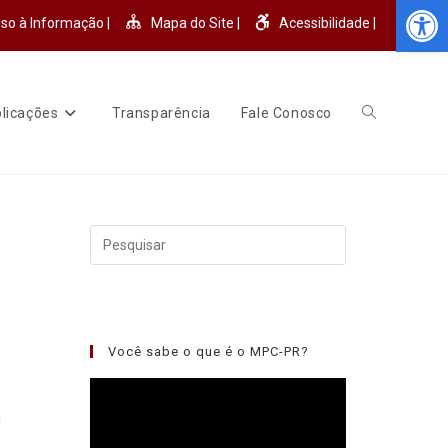
Abr
so à Informação |
Mapa do Site |
Acessibilidade |
licações
Transparência
Fale Conosco
Você sabe o que é o MPC-PR?
Tocador
de
u
vídeo