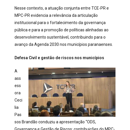
Nesse contexto, a atuação conjunta entre TCE-PR e
MPC-PR evidencia a relevância da articulação
institucional para o fortalecimento da governança
pública e para a promoção de políticas alinhadas ao
desenvolvimento sustentável, contribuindo para o
avanço da Agenda 2030 nos municípios paranaenses.
Defesa Civil e gestão de riscos nos municípios
A
ass
ess
ora
Ceci
lia
Pas
sos Brandão conduziu a apresentação “ODS,
Governança e Gestão de Riscos: contribuições do MPC-