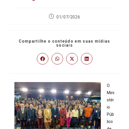
01/07/2026
Compartilhe o conteúdo em suas mídias
sociais
O
Mini
stér
io
Púb
lico
de