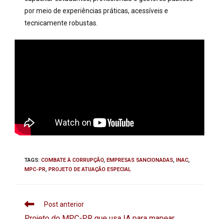
por meio de experiências práticas, acessíveis e
tecnicamente robustas.
TAGS
:
COMBATE À CORRUPÇÃO
,
EMPRESAS SANCIONADAS
,
INAC
,
MPC-PR
,
PROJETO DE ATUAÇÃO ESPECIAL
Post anterior
Projeto do MPC-PR que usa IA para mapear