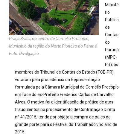
Ministé
rio
Público
de
Contas
Praça Brasil, no centro de Cornélio Procópio,
do
Município da região do Norte Pioneiro do Paraná.
Paraná
Foto: Divulgação
(MPC-
PR), os
membros do Tribunal de Contas do Estado (TCE-PR)
votaram pela procedência da Representação
formulada pela Câmara Municipal de Cornélio Procópio
em face do ex-Prefeito Frederico Carlos de Carvalho
Alves. O motivo foi a identificação da prática de atos
fraudulentos no procedimento de Contratação Direta
nº 41/2015, tendo por objeto a compra de palco de
grande porte para o Festival do Trabalhador, no ano de
2015.