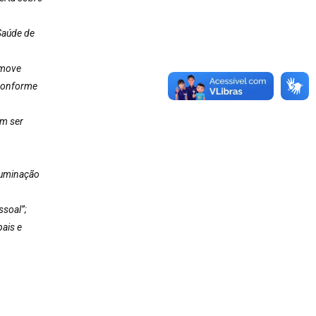
Saúde de
omove
 conforme
em ser
luminação
ssoal”;
ais e