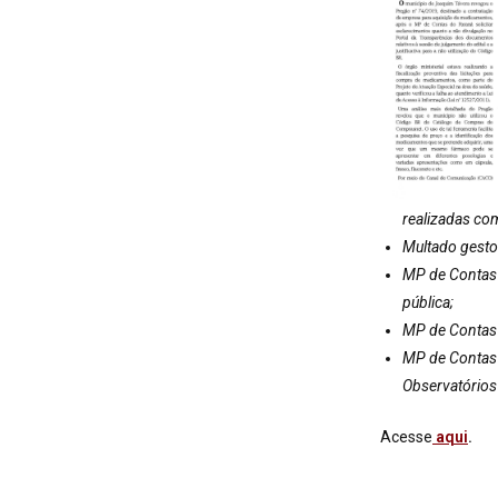
realizadas co
Multado gestor
MP de Contas 
pública;
MP de Contas 
MP de Contas 
Observatórios 
Acesse
aqui
.