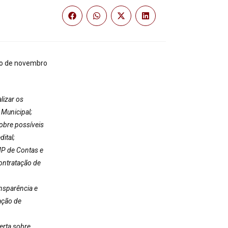
co de novembro
lizar os
 Municipal;
obre possíveis
ital;
MP de Contas e
ontratação de
ansparência e
ação de
erta sobre