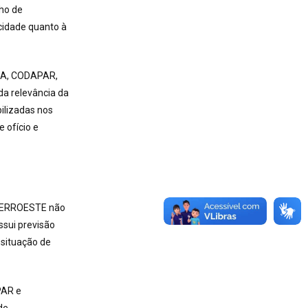
ho de
icidade quanto à
SA, CODAPAR,
 relevância da
bilizadas nos
 ofício e
e FERROESTE não
ssui previsão
 situação de
PAR e