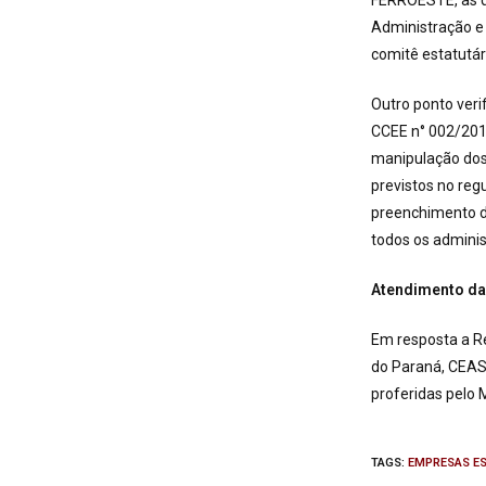
FERROESTE, as q
Administração e
comitê estatutár
Outro ponto veri
CCEE n° 002/201
manipulação dos 
previstos no re
preenchimento 
todos os adminis
Atendimento da
Em resposta a 
do Paraná, CEAS
proferidas pelo 
TAGS
:
EMPRESAS ES