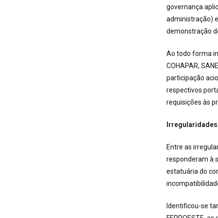
governança apli
administração) e
demonstração do
Ao todo forma 
COHAPAR, SANEP
participação aci
respectivos port
requisições às p
Irregularidades
Entre as irregu
responderam à so
estatuária do co
incompatibilidad
Identificou-se 