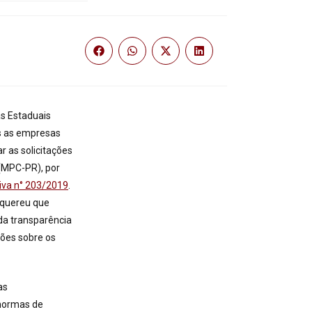
s Estaduais
s as empresas
r as solicitações
(MPC-PR), por
va n° 203/2019
.
equereu que
da transparência
ções sobre os
as
 normas de