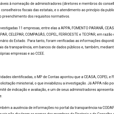
cáveis à nomeação de administradores (diretores e membros do consel
 conselheiros fiscais das estatais, e o atendimento ao princípio da publ
 preenchimento dos requisitos normativos.
investigadas 11 empresas, entre elas a APPA, FOMENTO PARANÁ, CEA
AR, CELEPAR, COMPAGÁS, COPEL, FERROESTE e TECPAR, em razão da
onário do Estado. Para tanto, foram verificadas as informações disponi
ais da transparência, em bancos de dados públicos e, também, mediante
róprias empresas e ao CCEE.
laridades identificadas, o MP de Contas apontou que a CEASA, COPEL 
licitação ministerial, o que inviabilizou a investigação. Já APPA não po
mitê de indicação e avaliação, e um de seus administradores apresenta
e.
também a ausência de informações no portal da transparência na CODA