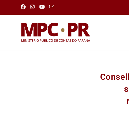
Consel
s