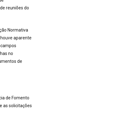
de
de reuniões do
ação Normativa
 houve aparente
s campos
has no
umentos de
cia de Fomento
as solicitações