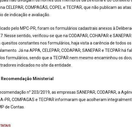
uais não divulgam os nomes dos membros da Diretoria e do Conselho 
 na CELEPAR, COMPAGÁS, COPEL e TECPAR, que não publicam as atas 
io de indicação e avaliação.
ficado pelo MPC-PR, foram os formulários cadastrais anexos à Deliber
7. Nesse sentido, verificou-se que na CODAPAR, COHAPAR e SANEPAR
quesitos constantes nos formulários, haja vista a carência de todos o
gulamento. Já na APPA, CELEPAR, CODAPAR, SANEPAR e TECPAR há fal
dos formulários, sendo que a TECPAR nem mesmo encaminhou os doc
tradores indicados no site da entidade.
 Recomendação Ministerial
Recomendação n° 203/2019, as empresas SANEPAR, CODAPAR, a Agên
A-PR, COMPAGAS e TECPAR informaram que acolheram integralmente 
MP de Contas.
TATAIS