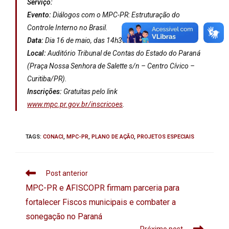
Serviço:
Evento:
Diálogos com o MPC-PR: Estruturação do
Controle Interno no Brasil.
Data:
Dia 16 de maio, das 14h30 às 16h.
Local:
Auditório Tribunal de Contas do Estado do Paraná
(Praça Nossa Senhora de Salette s/n – Centro Cívico –
Curitiba/PR).
Inscrições:
Gratuitas pelo link
www.mpc.pr.gov.br/inscricoes
.
TAGS
:
CONACI
,
MPC-PR
,
PLANO DE AÇÃO
,
PROJETOS ESPECIAIS
Post anterior
MPC-PR e AFISCOPR firmam parceria para
fortalecer Fiscos municipais e combater a
sonegação no Paraná