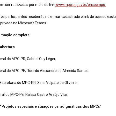
em ser realizadas por meio do link
www.mpc.pr.gov.br/ensecmpc.
, os participantes receberão no e-mail cadastrado o link de acesso ex
cl
 privada no Microsoft Teams.
ramação completa:
 abertura
ral do MPC-PR, Gabriel Guy Léger;
eral do MPC-PE, Ricardo Alexandre de Almeida Santos;
Secretaria do MPC-PR, Sirlei Volpato de Oliveira;
ral do MPC-PE, Raíssa Castro Araújo Vilar.
 “Projetos especiais e atuações paradigmáticas dos MPCs”