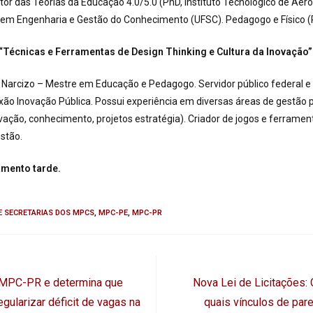
or das Teorias da Educação 4.0/5.0 (PhD, Instituto Tecnológico de Aer
r em Engenharia e Gestão do Conhecimento (UFSC). Pedagogo e Físico 
 “Técnicas e Ferramentas de Design Thinking e Cultura da Inovação”
 Narcizo – Mestre em Educação e Pedagogo. Servidor público federal 
ão Inovação Pública. Possui experiência em diversas áreas de gestão p
vação, conhecimento, projetos estratégia). Criador de jogos e ferramen
estão.
amento tarde.
 SECRETARIAS DOS MPCS
,
MPC-PE
,
MPC-PR
o MPC-PR e determina que
Nova Lei de Licitações: 
gularizar déficit de vagas na
quais vínculos de par