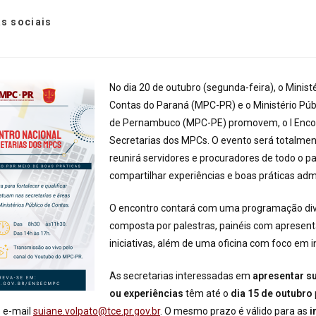
s sociais
No dia 20 de outubro (segunda-feira), o Ministé
Contas do Paraná (MPC-PR) e o Ministério Púb
de Pernambuco (MPC-PE) promovem, o I Encon
Secretarias dos MPCs. O evento será totalmen
reunirá servidores e procuradores de todo o pa
compartilhar experiências e boas práticas adm
O encontro contará com uma programação dive
composta por palestras, painéis com apresen
iniciativas, além de uma oficina com foco em 
As secretarias interessadas em
apresentar su
ou experiências
têm até o
dia 15 de outubro
o e-mail
suiane.volpato@tce.pr.gov.br
. O mesmo prazo é válido para as
i