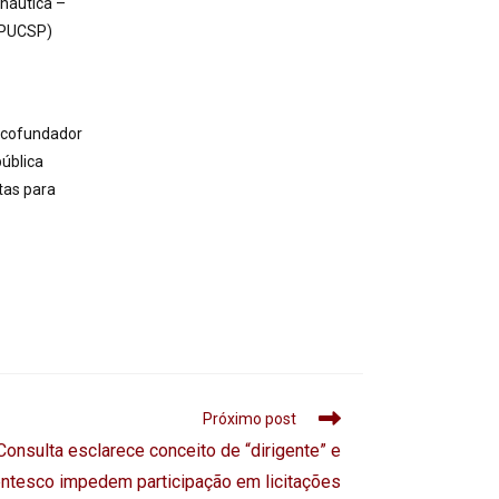
onáutica –
(PUCSP)
e cofundador
ública
tas para
Próximo post
Consulta esclarece conceito de “dirigente” e
entesco impedem participação em licitações