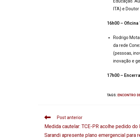
Educação. Aut
ITA) e Douto
16h00 – Oficina
Rodrigo Mota
da rede Conex
(pessoas, ino
inovação e g
17h00 – Encerr
TAGS
:
ENCONTRO DE
Post anterior
Medida cautelar: TCE-PR acolhe pedido d
Sarandi apresente plano emergencial para re