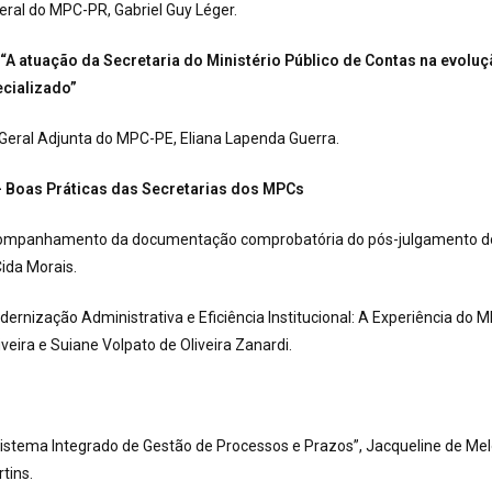
ral do MPC-PR, Gabriel Guy Léger.
“A atuação da Secretaria do Ministério Público de Contas na evoluçã
cializado”
Geral Adjunta do MPC-PE, Eliana Lapenda Guerra.
– Boas Práticas das Secretarias dos MPCs
mpanhamento da documentação comprobatória do pós-julgamento dos
Cida Morais.
ernização Administrativa e Eficiência Institucional: A Experiência do MP
iveira e Suiane Volpato de Oliveira Zanardi.
stema Integrado de Gestão de Processos e Prazos”, Jacqueline de Mel
tins.