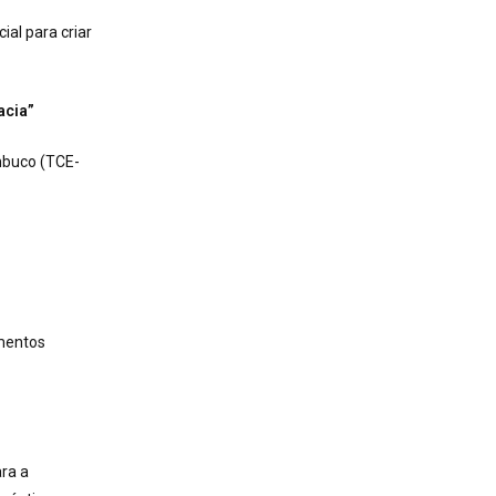
ial para criar
acia”
mbuco (TCE-
omentos
ara a