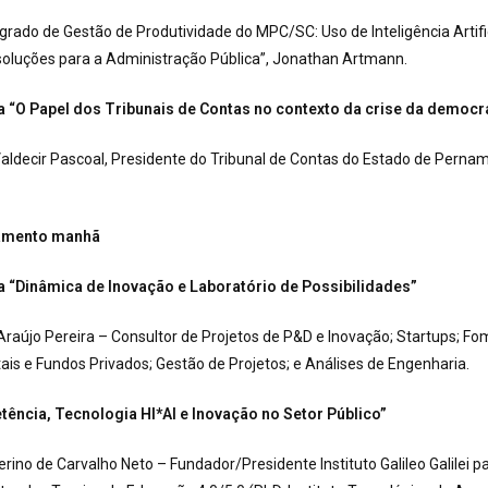
grado de Gestão de Produtividade do MPC/SC: Uso de Inteligência Artific
soluções para a Administração Pública”, Jonathan Artmann.
a “O Papel dos Tribunais de Contas no contexto da crise da democr
aldecir Pascoal, Presidente do Tribunal de Contas do Estado de Perna
ramento manhã
a “Dinâmica de Inovação e Laboratório de Possibilidades”
Araújo Pereira – Consultor de Projetos de P&D e Inovação; Startups; F
s e Fundos Privados; Gestão de Projetos; e Análises de Engenharia.
ência, Tecnologia HI*AI e Inovação no Setor Público”
rino de Carvalho Neto – Fundador/Presidente Instituto Galileo Galilei p