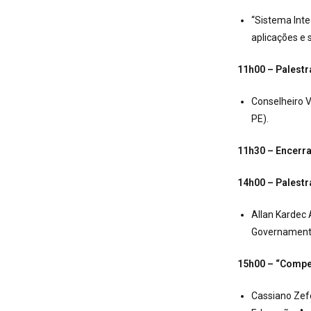
“Sistema Inte
aplicações e 
11h00 – Palestr
Conselheiro V
PE).
11h30 – Encer
14h00 – Palestr
Allan Kardec 
Governamentai
15h00 – “Compet
Cassiano Zefe