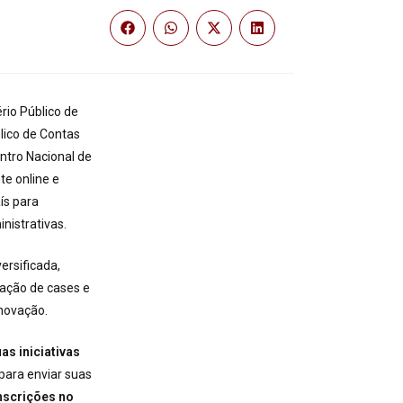
rio Público de
lico de Contas
tro Nacional de
te online e
ís para
inistrativas.
rsificada,
tação de cases e
inovação.
as iniciativas
para enviar suas
nscrições no