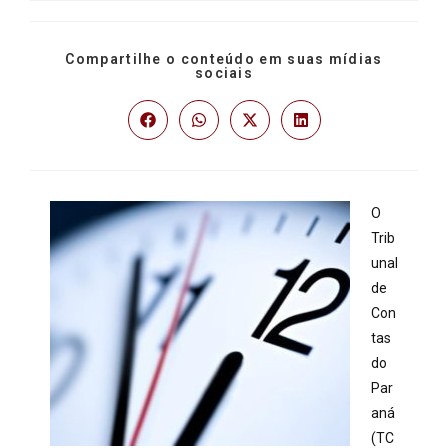
Compartilhe o conteúdo em suas mídias
sociais
O
Trib
unal
de
Con
tas
do
Par
aná
(TC