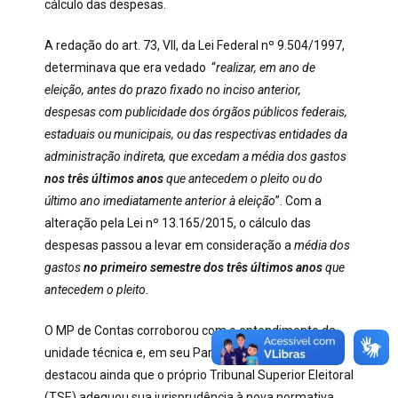
cálculo das despesas.
A redação do art. 73, VII, da Lei Federal nº 9.504/1997,
determinava que era vedado “
realizar, em ano de
eleição, antes do prazo fixado no inciso anterior,
despesas com publicidade dos órgãos públicos federais,
estaduais ou municipais, ou das respectivas entidades da
administração indireta, que excedam a média dos gastos
nos três últimos anos
que antecedem o pleito ou do
último ano imediatamente anterior à eleição
”. Com a
alteração pela Lei nº 13.165/2015, o cálculo das
despesas passou a levar em consideração a
média dos
gastos
no primeiro semestre dos três últimos anos
que
antecedem o pleito.
O MP de Contas corroborou com o entendimento da
unidade técnica e, em seu Parecer de n° 65/20,
destacou ainda que o próprio Tribunal Superior Eleitoral
(TSE) adequou sua jurisprudência à nova normativa.