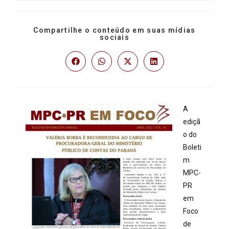
Compartilhe o conteúdo em suas mídias
sociais
A
ediçã
o do
Boleti
m
MPC-
PR
em
Foco
de