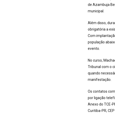
de Azambuja Bert
municipal.
Além disso, dura
obrigatória a ex
Com implantação
população abaixo
evento.
No curso, Macha
Tribunal com o c
quando necessár
manifestação.
Os contatos com 
por ligação tele
Anexo do TCE-PR;
Curitiba-PR, CE