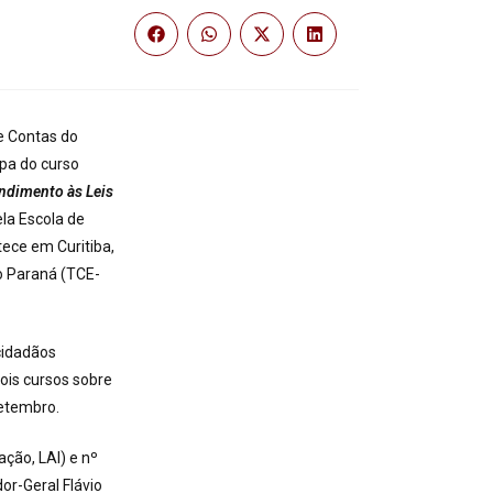
e Contas do
ipa do curso
ndimento às Leis
la Escola de
tece em Curitiba,
do Paraná (TCE-
 cidadãos
ois cursos sobre
setembro.
ção, LAI) e nº
or-Geral Flávio