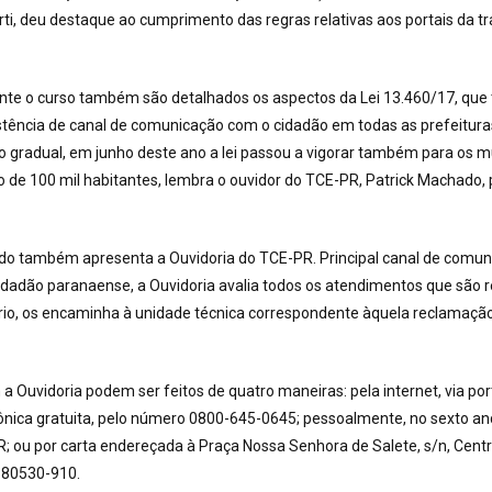
i, deu destaque ao cumprimento das regras relativas aos portais da t
nte o curso também são detalhados os aspectos da Lei 13.460/17, que
istência de canal de comunicação com o cidadão em todas as prefeituras
 gradual, em junho deste ano a lei passou a vigorar também para os m
 de 100 mil habitantes, lembra o ouvidor do TCE-PR, Patrick Machado, 
do também apresenta a Ouvidoria do TCE-PR. Principal canal de comun
idadão paranaense, a Ouvidoria avalia todos os atendimentos que são r
io, os encaminha à unidade técnica correspondente àquela reclamação,
a Ouvidoria podem ser feitos de quatro maneiras: pela internet, via por
fônica gratuita, pelo número 0800-645-0645; pessoalmente, no sexto and
 ou por carta endereçada à Praça Nossa Senhora de Salete, s/n, Centro
P 80530-910.