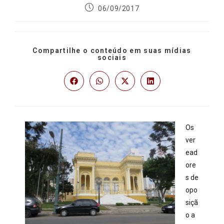
06/09/2017
Compartilhe o conteúdo em suas mídias
sociais
Os
ver
ead
ore
s de
opo
siçã
o a