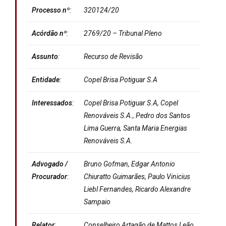
Processo nº
:
320124/20
Acórdão nº
:
2769/20 – Tribunal Pleno
Assunto
:
Recurso de Revisão
Entidade
:
Copel Brisa Potiguar S.A
Interessados
:
Copel Brisa Potiguar S.A, Copel
Renováveis S.A., Pedro dos Santos
Lima Guerra, Santa Maria Energias
Renováveis S.A.
Advogado /
Bruno Gofman, Edgar Antonio
Procurador
:
Chiuratto Guimarães, Paulo Vinicius
Liebl Fernandes, Ricardo Alexandre
Sampaio
Relator
:
Conselheiro Artagão de Mattos Leão