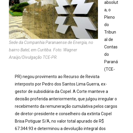
absolut
a, o
Pleno
do
Tribun
al de
Sede da Companhia Paranaense de Energia, no
Contas
bairro Batel, em Curitiba. Foto: Wagner
do
Araújo/Divulgação TCE-PR.
Paraná
(TCE-
PR) negou provimento ao Recurso de Revista
interposto por Pedro dos Santos Lima Guerra, ex-
gestor de subsidiária da Copel. A Corte manteve a
decisão proferida anteriormente, que julgou irregular o
recebimento da remuneração cumulativa pelos cargos
de diretor-presidente e conselheiro da extinta Copel
Brisa Potiguar S/A, no valor total apurado de R$
67.344.93 e determinou a devolução integral dos