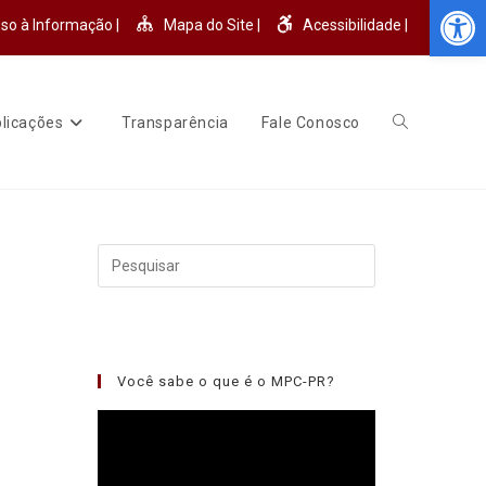
Abr
so à Informação |
Mapa do Site |
Acessibilidade |
licações
Transparência
Fale Conosco
Você sabe o que é o MPC-PR?
Tocador
de
vídeo