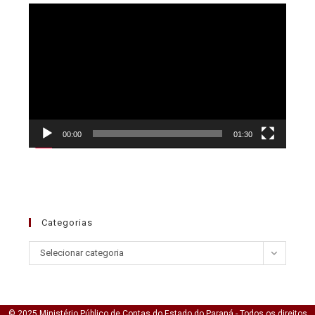
Tocador
de
vídeo
00:00
01:30
Categorias
Selecionar categoria
© 2025 Ministério Público de Contas do Estado do Paraná - Todos os direitos