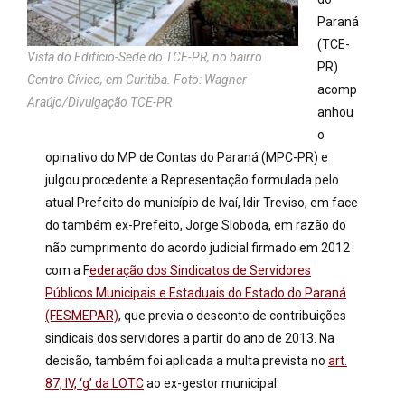
Paraná
(TCE-
Vista do Edifício-Sede do TCE-PR, no bairro
PR)
Centro Cívico, em Curitiba. Foto: Wagner
acomp
Araújo/Divulgação TCE-PR
anhou
o
opinativo do MP de Contas do Paraná (MPC-PR) e
julgou procedente a Representação formulada pelo
atual Prefeito do município de Ivaí, Idir Treviso, em face
do também ex-Prefeito, Jorge Sloboda, em razão do
não cumprimento do acordo judicial firmado em 2012
com a F
ederação dos Sindicatos de Servidores
Públicos Municipais e Estaduais do Estado do Paraná
(FESMEPAR)
, que previa o desconto de contribuições
sindicais dos servidores a partir do ano de 2013. Na
decisão, também foi aplicada a multa prevista no
art.
87, IV, ‘g’ da LOTC
ao ex-gestor municipal.