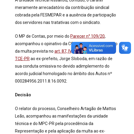
A unidade técnica ressaltou, contudo, o caráter
meramente arrecadatório da contribuição sindical
cobrada pela FESMEPAR e a ausência de participação
dos servidores nas tratativas com o sindicato.
O MP de Contas, por meio do
Parecer n° 109/20
,
acompanhou o opinativo da CGM e sugeriu a aplicação
da multa prevista no
art. 87, IV, ‘g’ da Lei Orgânica do
TCE-PR
ao ex-prefeito, Jorge Sloboda, em razão de
sua conduta omissiva no devido adimplemento do
acordo judicial homologado no âmbito dos Autos nº
000284956.2011.8.16.0092.
Decisão
O relator do processo, Conselheiro Artagão de Mattos
Leão, acompanhou as manifestações da unidade
técnica e do MPC-PR pela procedência da
Representação e pela aplicação da multa ao ex-