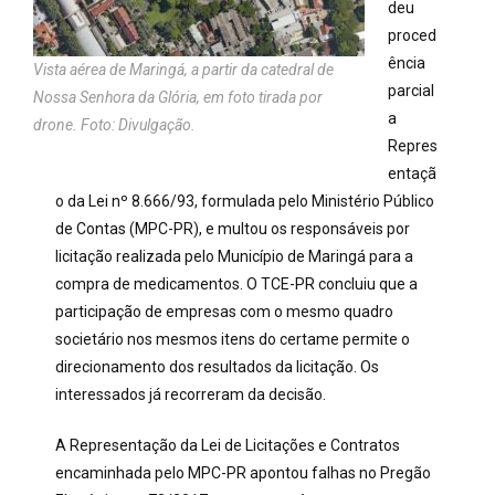
deu
proced
ência
Vista aérea de Maringá, a partir da catedral de
parcial
Nossa Senhora da Glória, em foto tirada por
a
drone. Foto: Divulgação.
Repres
entaçã
o da Lei nº 8.666/93, formulada pelo Ministério Público
de Contas (MPC-PR), e multou os responsáveis por
licitação realizada pelo Município de Maringá para a
compra de medicamentos. O TCE-PR concluiu que a
participação de empresas com o mesmo quadro
societário nos mesmos itens do certame permite o
direcionamento dos resultados da licitação. Os
interessados já recorreram da decisão.
A Representação da Lei de Licitações e Contratos
encaminhada pelo MPC-PR apontou falhas no Pregão