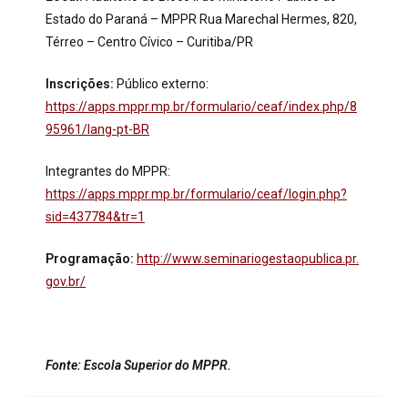
Estado do Paraná – MPPR Rua Marechal Hermes, 820,
Térreo – Centro Cívico – Curitiba/PR
Inscrições:
Público externo:
https://apps.mppr.mp.br/formulario/ceaf/index.php/8
95961/lang-pt-BR
Integrantes do MPPR:
https://apps.mppr.mp.br/formulario/ceaf/login.php?
sid=437784&tr=1
Programação:
http://www.seminariogestaopublica.pr.
gov.br/
Fonte: Escola Superior do MPPR.