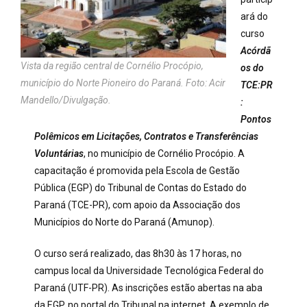
ará do
curso
Acórdã
Vista da região central de Cornélio Procópio,
os do
município do Norte Pioneiro do Paraná. Foto: Acir
TCE:PR
Mandello/Divulgação.
:
Pontos
Polêmicos em Licitações, Contratos e Transferências
Voluntárias
, no município de Cornélio Procópio. A
capacitação é promovida pela Escola de Gestão
Pública (EGP) do Tribunal de Contas do Estado do
Paraná (TCE-PR), com apoio da Associação dos
Municípios do Norte do Paraná (Amunop).
O curso será realizado, das 8h30 às 17 horas, no
campus local da Universidade Tecnológica Federal do
Paraná (UTF-PR). As inscrições estão abertas na aba
da EGP, no portal do Tribunal na internet. A exemplo de