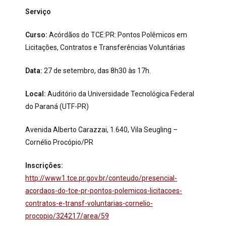
Serviço
Curso:
Acórdãos do TCE:PR: Pontos Polêmicos em
Licitações, Contratos e Transferências Voluntárias
Data:
27 de setembro, das 8h30 às 17h.
Local:
Auditório da Universidade Tecnológica Federal
do Paraná (UTF-PR)
Avenida Alberto Carazzai, 1.640, Vila Seugling –
Cornélio Procópio/PR
Inscrições:
http://www1.tce.pr.gov.br/conteudo/presencial-
acordaos-do-tce-pr-pontos-polemicos-licitacoes-
contratos-e-transf-voluntarias-cornelio-
procopio/324217/area/59