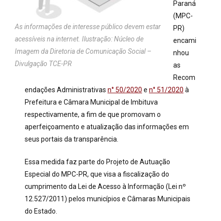
Paraná
(MPC-
As informações de interesse público devem estar
PR)
acessíveis na internet. Ilustração: Núcleo de
encami
Imagem da Diretoria de Comunicação Social –
nhou
Divulgação TCE-PR
as
Recom
endações Administrativas
n° 50/2020
e
n° 51/2020
à
Prefeitura e Câmara Municipal de Imbituva
respectivamente, a fim de que promovam o
aperfeiçoamento e atualização das informações em
seus portais da transparência.
Essa medida faz parte do Projeto de Autuação
Especial do MPC-PR, que visa a fiscalização do
cumprimento da Lei de Acesso à Informação (Lei nº
12.527/2011) pelos municípios e Câmaras Municipais
do Estado.