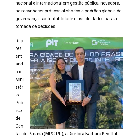
nacional e internacional em gestão pública inovadora,
ao reconhecer práticas alinhadas a padrões globais de
governança, sustentabilidade e uso de dados para a
tomada de decisões.
Rep
res
ent
and
o o
Mini
stér
io
Púb
lico
de
Con
tas do Paraná (MPC-PR), a Diretora Barbara Krysttal