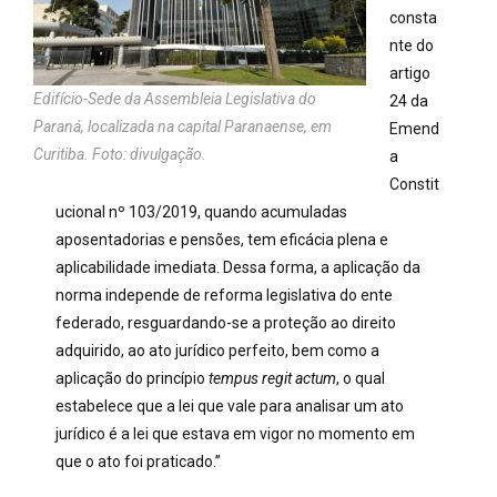
consta
nte do
artigo
Edifício-Sede da Assembleia Legislativa do
24 da
Paraná, localizada na capital Paranaense, em
Emend
Curitiba. Foto: divulgação.
a
Constit
ucional nº 103/2019, quando acumuladas
aposentadorias e pensões, tem eficácia plena e
aplicabilidade imediata. Dessa forma, a aplicação da
norma independe de reforma legislativa do ente
federado, resguardando-se a proteção ao direito
adquirido, ao ato jurídico perfeito, bem como a
aplicação do princípio
tempus regit actum
, o qual
estabelece que a lei que vale para analisar um ato
jurídico é a lei que estava em vigor no momento em
que o ato foi praticado.”