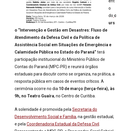
ent
o
do
c
urs
o “Intervenção e Gestão em Desastres: Fluxo de
Atendimento da Defesa Civil e da Política de
Assistência Social em Situações de Emergência e
Calamidade Pública no Estado do Paraná”
terá
participação institucional do Ministério Público de
Contas do Paraná (MPC‑PR) e reunirá órgãos
estaduais para discutir como se organiza, na prática, a
resposta pública em casos de eventos críticos. A
cerimônia ocorre no dia
10 de março (terça-feira), às
9h, no Teatro Guaíra
, no Centro de Curitiba.
A solenidade é promovida pela
Secretaria do
Desenvolvimento Social e Família
, na gestão estadual,
e pela
Coordenadoria Estadual da Defesa Civil
.