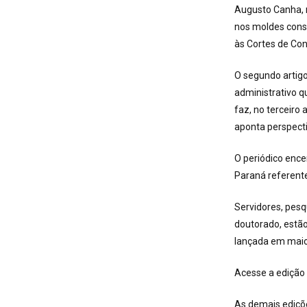
Augusto Canha, n
nos moldes const
às Cortes de Con
O segundo artigo,
administrativo q
faz, no terceiro 
aponta perspecti
O periódico ence
Paraná referente
Servidores, pesq
doutorado, estão
lançada em maio 
Acesse a edição
As demais ediçõ