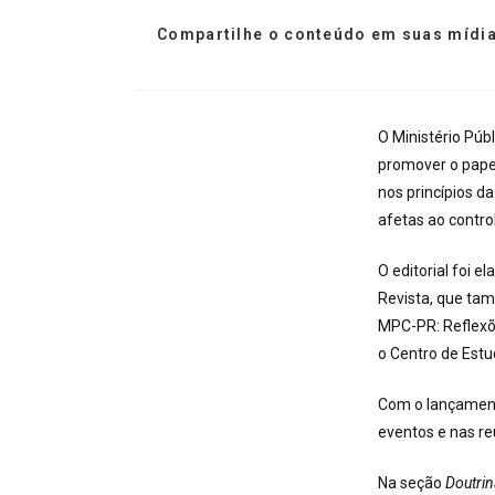
Compartilhe o conteúdo em suas mídia
O Ministério Púb
promover o papel
nos princípios d
afetas ao contro
O editorial foi 
Revista, que ta
MPC-PR: Reflexõe
o Centro de Es­t
Com o lançament
eventos e nas re
Na seção
Doutri