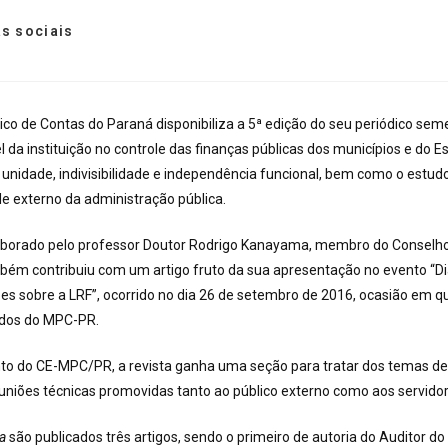
s sociais
lico de Contas do Paraná disponibiliza a 5ª edição do seu periódico sem
 da instituição no controle das finanças públicas dos municípios e do E
a unidade, indivisibilidade e independência funcional, bem como o estu
le externo da administração pública.
elaborado pelo professor Doutor Rodrigo Kanayama, membro do Conselho 
mbém contribuiu com um artigo fruto da sua apresentação no evento “D
s sobre a LRF”, ocorrido no dia 26 de setembro de 2016, ocasião em q
udos do MPC-PR.
o do CE-MPC/PR, a revista ganha uma seção para tratar dos temas de
uniões técnicas promovidas tanto ao público externo como aos servido
na
são publicados três artigos, sendo o primeiro de autoria do Auditor d