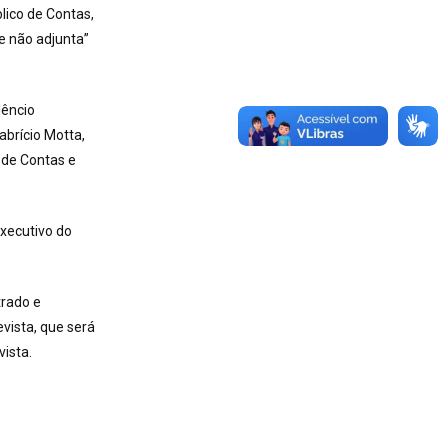
lico de Contas,
 e não adjunta”
lêncio
abrício Motta,
o de Contas e
Executivo do
trado e
vista, que será
ista.