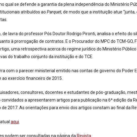
o qual se defende a garantia da plena independência do Ministério Púb
itucionais atribuídos ao
Parquet
, de modo que a instituição atue “junta,
tas.
 de lavra do professor Pós Doutor Rodrigo Pironti, analisa o efeito do si
uanto à prorrogação de contratos. E o Procurador do MPC do TCM-GO, F
artigo, uma retrospectiva acerca do regime jurídico do Ministério Públic
vas do trabalho conjunto da instituição e do TCE.
rra com o parecer ministerial emitido nas contas de governo do Poder 
 ao exercício financeiro de 2015.
uisadores, consultores, docentes e estudantes de pós-graduação, mes
 convidados a apresentarem artigos para publicação na 6ª edição da Re
de 2017. As orientações para envio dos artigos constam ao final da Rev
 atual
aqui
.
es podem ser consultadas na página da
Revista
.