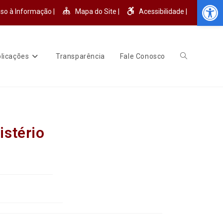
Abr
so à Informação |
Mapa do Site |
Acessibilidade |
licações
Transparência
Fale Conosco
istério