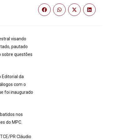
estral visando
stado, pautado
do sobre questões
Editorial da
iálogos com o
ue foi inaugurado
batidos nos
res do MPC.
o TCE/PR Cláudio