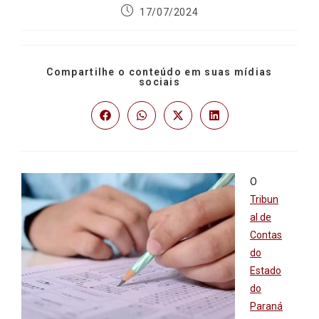
17/07/2024
Compartilhe o conteúdo em suas mídias
sociais
O
Tribun
al de
Contas
do
Estado
do
Paraná