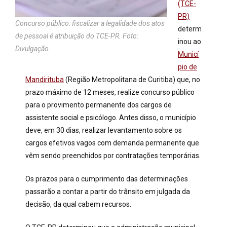
(TCE-
PR)
Concurso público: fiscalizar a legalidade dos atos
determ
de pessoal é atribuição do TCE-PR. Foto:
inou ao
Divulgação.
Municí
pio de
Mandirituba
(Região Metropolitana de Curitiba) que, no
prazo máximo de 12 meses, realize concurso público
para o provimento permanente dos cargos de
assistente social e psicólogo. Antes disso, o município
deve, em 30 dias, realizar levantamento sobre os
cargos efetivos vagos com demanda permanente que
vêm sendo preenchidos por contratações temporárias.
Os prazos para o cumprimento das determinações
passarão a contar a partir do trânsito em julgada da
decisão, da qual cabem recursos.