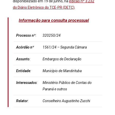
disponibilizado em 19 de junho, na
edição nº 3.232
do Diário Eletrônico do TCE-PR (DETC)
.
Informação para consulta processual
Processo
nº
:
320250/24
Acórdão nº
1561/24 – Segunda Câmara
Assunto
:
Embargos de Declaração
Entidade
:
Município de Mandirituba
Interessados
:
Ministério Público de Contas do
Paraná e outros
Relator
:
Conselheiro Augustinho Zucchi