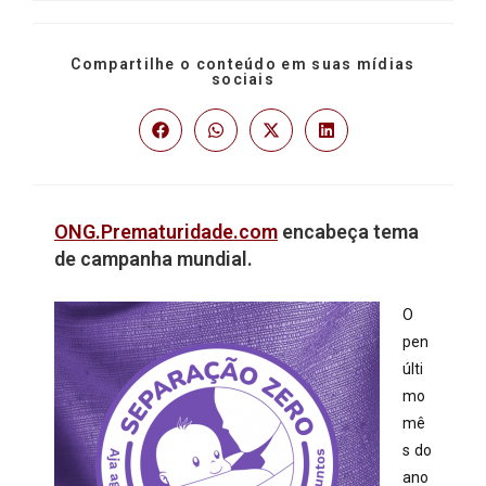
Compartilhe o conteúdo em suas mídias
sociais
ONG.Prematuridade.com
encabeça tema
de campanha mundial.
O
pen
últi
mo
mê
s do
ano