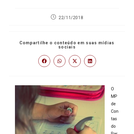
22/11/2018
Compartilhe o conteúdo em suas mídias
sociais
O
MP
de
Con
tas
do
Par