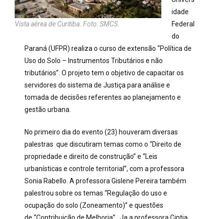
idade
Vista aérea de Curitiba. Foto: SMCS.
Federal
do
Paraná (UFPR) realiza o curso de extensão “Política de
Uso do Solo – Instrumentos Tributários e não
tributários”. O projeto tem o objetivo de capacitar os
servidores do sistema de Justiça para análise e
tomada de decisões referentes ao planejamento e
gestão urbana.
No primeiro dia do evento (23) houveram diversas
palestras que discutiram temas como o “Direito de
propriedade e direito de construção” e “Leis
urbanísticas e controle territorial”, com a professora
Sonia Rabello. A professora Gislene Pereira também
palestrou sobre os temas “Regulação do uso e
ocupação do solo (Zoneamento)” e questões
de “Contribuição de Melhoria”. Ja a professora Cintia