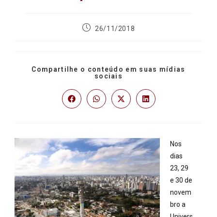
26/11/2018
Compartilhe o conteúdo em suas mídias
sociais
Nos
dias
23, 29
e 30 de
novem
bro a
Univers