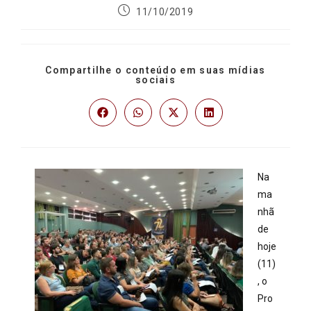
11/10/2019
Compartilhe o conteúdo em suas mídias
sociais
Na
ma
nhã
de
hoje
(11)
, o
Pro