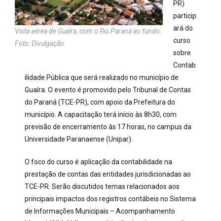
PR)
particip
ará do
Vista aérea de Guaíra, com o Rio Paraná ao fundo.
curso
Foto: Divulgação.
sobre
Contab
ilidade Pública que será realizado no município de
Guaíra. O evento é promovido pelo Tribunal de Contas
do Paraná (TCE-PR), com apoio da Prefeitura do
município. A capacitação terá início às 8h30, com
previsão de encerramento às 17 horas, no campus da
Universidade Paranaense (Unipar).
O foco do curso é aplicação da contabilidade na
prestação de contas das entidades jurisdicionadas ao
TCE-PR. Serão discutidos temas relacionados aos
principais impactos dos registros contábeis no Sistema
de Informações Municipais – Acompanhamento