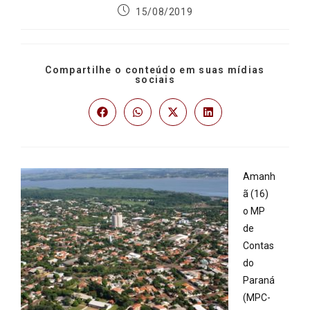
15/08/2019
Compartilhe o conteúdo em suas mídias
sociais
Amanh
ã (16)
o MP
de
Contas
do
Paraná
(MPC-