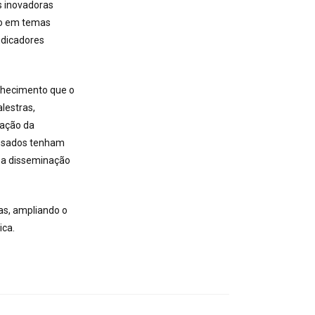
s inovadoras
co em temas
indicadores
onhecimento que o
lestras,
iação da
ressados tenham
 a disseminação
as, ampliando o
ica.