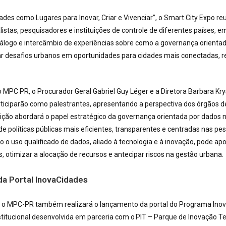
des como Lugares para Inovar, Criar e Vivenciar”, o Smart City Expo re
alistas, pesquisadores e instituições de controle de diferentes países,
iálogo e intercâmbio de experiências sobre como a governança orienta
 desafios urbanos em oportunidades para cidades mais conectadas, re
MPC PR, o Procurador Geral Gabriel Guy Léger e a Diretora Barbara Kry
ticiparão como palestrantes, apresentando a perspectiva dos órgãos d
ição abordará o papel estratégico da governança orientada por dados 
 políticas públicas mais eficientes, transparentes e centradas nas pe
o uso qualificado de dados, aliado à tecnologia e à inovação, pode ap
s, otimizar a alocação de recursos e antecipar riscos na gestão urbana.
a Portal InovaCidades
l, o MPC-PR também realizará o lançamento da portal do Programa In
nstitucional desenvolvida em parceria com o PIT – Parque de Inovação T