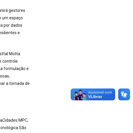
unirá gestores
 em um espaço
da por dados
silientes e
sttal Motta
e controle
na formulação e
ssoas,
oiar a tomada de
ovaCidades MPC,
ecnológica São