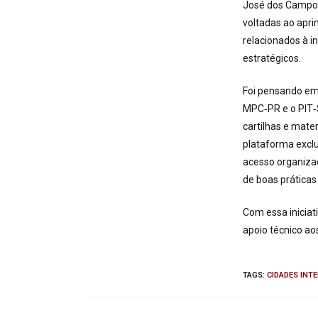
José dos Campos
voltadas ao apr
relacionados à in
estratégicos.
Foi pensando em
MPC‑PR e o PIT‑S
cartilhas e mate
plataforma exclu
acesso organiza
de boas práticas
Com essa iniciat
apoio técnico ao
TAGS
:
CIDADES INT