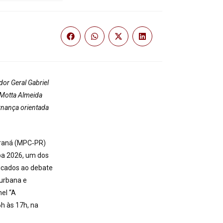
dor Geral Gabriel
l Motta Almeida
rnança orientada
araná (MPC‑PR)
iba 2026, um dos
icados ao debate
 urbana e
nel “A
h às 17h, na