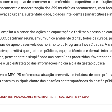
, com o objetivo de promover o intercâmbio de experiências e soluçõe
imoramento e modernização dos 399 municípios paranaenses, com fo
ovação urbana, sustentabilidade, cidades inteligentes (smart cities) e 
 ampliar o alcance das
ações de capacitação
e facilitar o acesso ao c
JC, decidiram reunir, em um único ambiente digital, todos os cursos, pa
riais de apoio desenvolvidos no âmbito do Programa InovaCidades. A cr
siva permitirá que gestores públicos, equipes técnicas e demais inte
do, permanente e simplificado aos conteúdos produzidos, favorecendo
 e o uso estratégico das informações no dia a dia da gestão pública.
iva, o MPC‑PR reforça sua atuação preventiva e indutora de boas prátic
s entes municipais diante dos desafios contemporâneos da gestão públ
ELIGENTES
,
INOVACIDADES MPC
,
MPC-PR
,
PIT-SJC
,
SMARTCITY EXPO