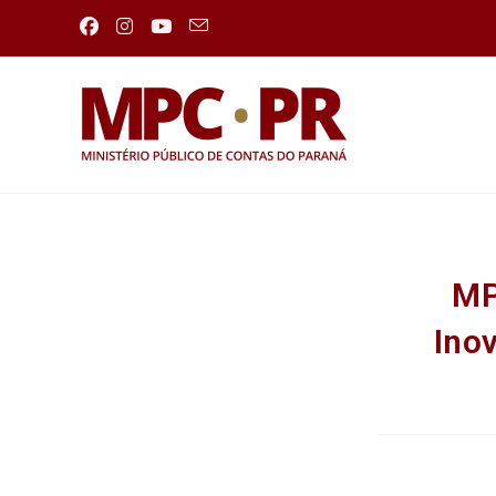
MP
Ino