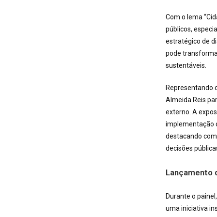
Com o lema “Cida
públicos, especi
estratégico de d
pode transformar
sustentáveis.
Representando o 
Almeida Reis par
externo. A expos
implementação de
destacando como 
decisões pública
Lançamento d
Durante o paine
uma iniciativa i