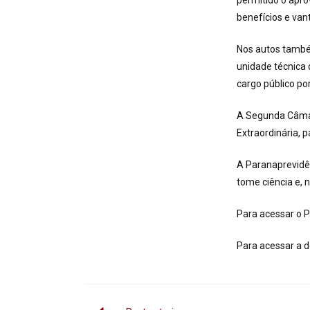
permitido o apro
benefícios e van
Nos autos també
unidade técnica
cargo público po
A Segunda Câma
Extraordinária, 
A Paranaprevidên
tome ciência e, n
Para acessar o P
Para acessar a 