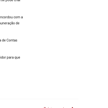
 se pode criar
concordou com a
emuneração de
a de Contas
idor para que