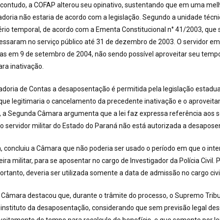
 contudo, a COFAP alterou seu opinativo, sustentando que em uma melh
doria não estaria de acordo com a legislação. Segundo a unidade técnic
tério temporal, de acordo com a Ementa Constitucional n° 41/2003, que 
essaram no serviço público até 31 de dezembro de 2003. O servidor em
as em 9 de setembro de 2004, não sendo possível aproveitar seu tempo
para inativação.
adoria de Contas a desaposentação é permitida pela legislação estadual
que legitimaria o cancelamento da precedente inativação e o aproveit
a Segunda Câmara argumenta que a lei faz expressa referência aos ser
o servidor militar do Estado do Paraná não está autorizada a desapose
 concluiu a Câmara que não poderia ser usado o período em que o int
ira militar, para se aposentar no cargo de Investigador da Polícia Civil. 
ortanto, deveria ser utilizada somente a data de admissão no cargo civil
 Câmara destacou que, durante o trâmite do processo, o Supremo Tribu
 instituto da desaposentação, considerando que sem previsão legal dess