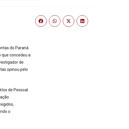
ontas do Paraná
o que concedeu a
nvestigador de
tas opinou pelo
Atos de Pessoal
tação
xigidos,
ando o