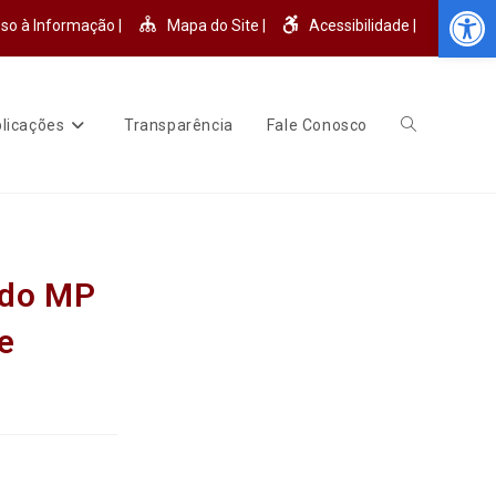
Abr
so à Informação |
Mapa do Site |
Acessibilidade |
licações
Transparência
Fale Conosco
 do MP
e