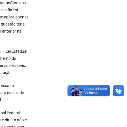
or análise dos
a, não foi
se aplica apenas
 questão teria
 anterior na
 – Lei Estadual
amento do
vidores civis,
ntação.
eressado
Para os fins de
.
nal Federal
e direito não é