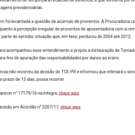
veitamento de tempo para recalculo de benefício, e que somente por lei
tagens previdenciárias.
m foi levantada a questão de acúmulo de proventos. A Procuradoria 
 quanto à percepção irregular de proventos de aposentadoria com a r
r parte do servidor, situação que, em tese, perdurou de 2004 até 2012.
ra acompanhou esse entendimento e propôs a instauração de Tomad
para fins de apuração das responsabilidades por danos ao erário.
cia não recorreu da decisão do TCE-PR e informou que intimará o serv
o prazo de 15 dias, possa recorrer.
arecer n° 17179/16 na íntegra,
clique aqui
.
decisão em Acórdão n° 2207/17,
clique aqui
.