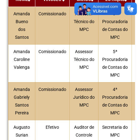
Amanda
Comissionado
Assessor
6ª
Bueno
Técnico do
Procuradoria
dos
MPC
de Contas do
Santos
MPC
Amanda
Comissionado
Assessor
5ª
Caroline
Técnico do
Procuradoria
Valenga
MPC
de Contas do
MPC
Amanda
Comissionado
Assessor
4ª
Gabriely
Jurídico do
Procuradoria
Santos
MPC
de Contas do
Pereira
MPC
Augusto
Efetivo
Auditor de
Secretaria do
Surian
Controle
MPC