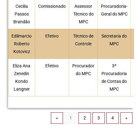
Cecilia
Comissionado
Assessor
Procuradoria-
Passos
Técnico do
Geral do MPC
Brandão
MPC
Edilmarcio
Efetivo
Técnico de
Secretaria do
Roberto
Controle
MPC
Kotovicz
Eliza Ana
Efetivo
Procurador
3ª
Zenedin
do MPC
Procuradoria
Kondo
de Contas do
Langner
MPC
«
1
2
3
4
»