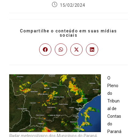
15/02/2024
Compartilhe o conteúdo em suas mídias
sociais
O
Pleno
do
Tribun
al de
Contas
do
Paraná
Radar meteorológico dos Municípios do Paraná,