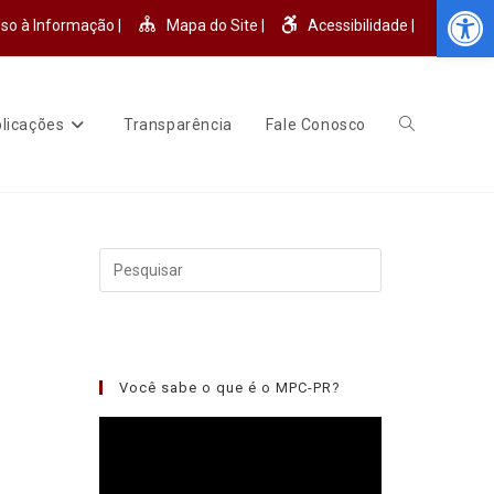
Abr
so à Informação |
Mapa do Site |
Acessibilidade |
licações
Transparência
Fale Conosco
Você sabe o que é o MPC-PR?
Tocador
de
vídeo