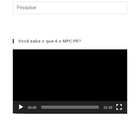
Você sabe o que é o MPC-PR?
Tocador
de
vídeo
00:00
01:30