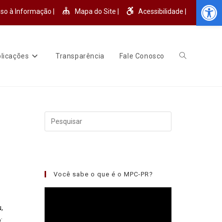
Abr
so à Informação |
Mapa do Site |
Acessibilidade |
licações
Transparência
Fale Conosco
Você sabe o que é o MPC-PR?
Tocador
de
,
vídeo
: