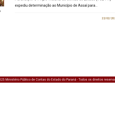
expediu determinação ao Município de Assaí para…
o
0 COMENTÁRIO
22/02/20
25 Ministério Público de Contas do Estado do Paraná - Todos os direitos reserv