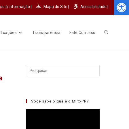
Abr
so à Informação |
Mapa do Site |
Acessibilidade |
licações
Transparência
Fale Conosco
a
Você sabe o que é o MPC-PR?
Tocador
de
vídeo